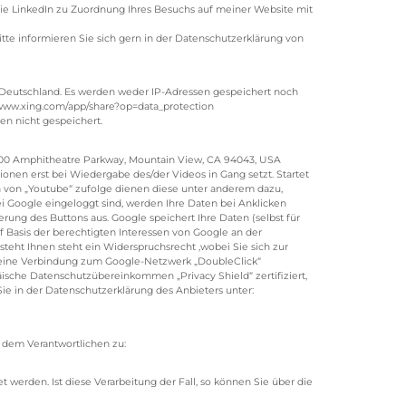
Sie LinkedIn zu Zuordnung Ihres Besuchs auf meiner Website mit
itte informieren Sie sich gern in der Datenschutzerklärung von
, Deutschland. Es werden weder IP-Adressen gespeichert noch
/www.xing.com/app/share?op=data_protection
n nicht gespeichert.
1600 Amphitheatre Parkway, Mountain View, CA 94043, USA
nen erst bei Wiedergabe des/der Videos in Gang setzt. Startet
 von „Youtube“ zufolge dienen diese unter anderem dazu,
ei Google eingeloggt sind, werden Ihre Daten bei Anklicken
rung des Buttons aus. Google speichert Ihre Daten (selbst für
uf Basis der berechtigten Interessen von Google an der
teht Ihnen steht ein Widerspruchsrecht ,wobei Sie sich zur
 eine Verbindung zum Google-Netzwerk „DoubleClick“
ische Datenschutzübereinkommen „Privacy Shield“ zertifiziert,
e in der Datenschutzerklärung des Anbieters unter:
 dem Verantwortlichen zu:
werden. Ist diese Verarbeitung der Fall, so können Sie über die