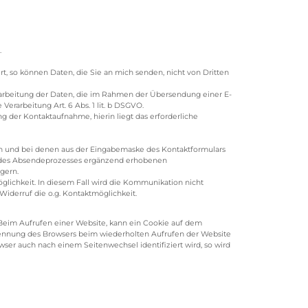
.
rt, so können Daten, die Sie an mich senden, nicht von Dritten
Verarbeitung der Daten, die im Rahmen der Übersendung einer E-
 Verarbeitung Art. 6 Abs. 1 lit. b DSGVO.
 der Kontaktaufnahme, hierin liegt das erforderliche
ten und bei denen aus der Eingabemaske des Kontaktformulars
d des Absendeprozesses ergänzend erhobenen
gern.
glichkeit. In diesem Fall wird die Kommunikation nicht
derruf die o.g. Kontaktmöglichkeit.
Beim Aufrufen einer Website, kann ein Cookie auf dem
kennung des Browsers beim wiederholten Aufrufen der Website
wser auch nach einem Seitenwechsel identifiziert wird, so wird