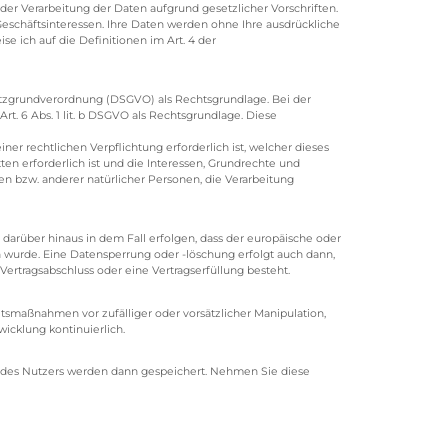
 der Verarbeitung der Daten aufgrund gesetzlicher Vorschriften.
Geschäftsinteressen. Ihre Daten werden ohne Ihre ausdrückliche
se ich auf die Definitionen im Art. 4 der
chutzgrundverordnung (DSGVO) als Rechtsgrundlage. Bei der
Art. 6 Abs. 1 lit. b DSGVO als Rechtsgrundlage. Diese
ner rechtlichen Verpflichtung erforderlich ist, welcher dieses
en erforderlich ist und die Interessen, Grundrechte und
en bzw. anderer natürlicher Personen, die Verarbeitung
arüber hinaus in dem Fall erfolgen, dass der europäische oder
n wurde. Eine Datensperrung oder -löschung erfolgt auch dann,
Vertragsabschluss oder eine Vertragserfüllung besteht.
tsmaßnahmen vor zufälliger oder vorsätzlicher Manipulation,
icklung kontinuierlich.
n des Nutzers werden dann gespeichert. Nehmen Sie diese