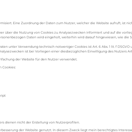
isiert. Eine Zuordnung der Daten zum Nutzer, welcher die Website aufruft, ist ni
nner über die Nutzung von Cookies zu Analysezwecken informiert und auf die vorli
onenbezogen Daten wird eingeholt, weiterhin wird darauf hingewiesen, wie die S
en unter Verwendung technisch notweniger Cookies ist Art. 6 Abs. 1 lit. f DSGVO 
ezwecken ist bei Vorliegen einer diesbezüglichen Einwilligung des Nutzers Art. 6
fachung der Website für den Nutzer verwendet.
n Cookies:
ript
 dienen nicht der Erstellung von Nutzerprofilen.
rbesserung der Website genutzt. In diesem Zweck liegt mein berechtigtes Interess