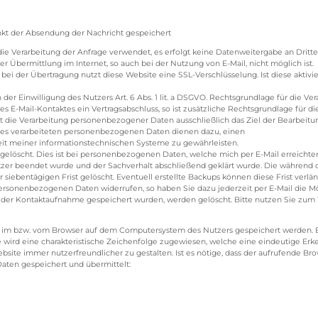
kt der Absendung der Nachricht gespeichert
e Verarbeitung der Anfrage verwendet, es erfolgt keine Datenweitergabe an Dritte
er Übermittlung im Internet, so auch bei der Nutzung von E-Mail, nicht möglich ist.
ei der Übertragung nutzt diese Website eine SSL-Verschlüsselung. Ist diese aktivie
n der Einwilligung des Nutzers Art. 6 Abs. 1 lit. a DSGVO. Rechtsgrundlage für die 
l des E-Mail-Kontaktes ein Vertragsabschluss, so ist zusätzliche Rechtsgrundlage für die
die Verarbeitung personenbezogener Daten ausschließlich das Ziel der Bearbeitung
ses verarbeiteten personenbezogenen Daten dienen dazu, einen
eit meiner informationstechnischen Systeme zu gewährleisten.
 gelöscht. Dies ist bei personenbezogenen Daten, welche mich per E-Mail erreich
zer beendet wurde und der Sachverhalt abschließend geklärt wurde. Die währen
ebentägigen Frist gelöscht. Eventuell erstellte Backups können diese Frist verlän
personenbezogenen Daten widerrufen, so haben Sie dazu jederzeit per E-Mail die Mö
er Kontaktaufnahme gespeichert wurden, werden gelöscht. Bitte nutzen Sie zum Wi
ie im bzw. vom Browser auf dem Computersystem des Nutzers gespeichert werden. 
 wird eine charakteristische Zeichenfolge zugewiesen, welche eine eindeutige Er
ite immer nutzerfreundlicher zu gestalten. Ist es nötige, dass der aufrufende Bro
aten gespeichert und übermittelt: