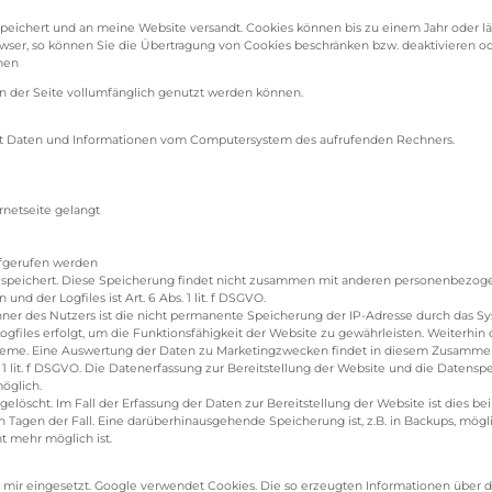
hert und an meine Website versandt. Cookies können bis zu einem Jahr oder länger
wser, so können Sie die Übertragung von Cookies beschränken bzw. deaktivieren od
nen
nen der Seite vollumfänglich genutzt werden können.
ert Daten und Informationen vom Computersystem des aufrufenden Rechners.
rnetseite gelangt
ufgerufen werden
speichert. Diese Speicherung findet nicht zusammen mit anderen personenbezogen
 der Logfiles ist Art. 6 Abs. 1 lit. f DSGVO.
er des Nutzers ist die nicht permanente Speicherung der IP-Adresse durch das Sys
ogfiles erfolgt, um die Funktionsfähigkeit der Website zu gewährleisten. Weiterhi
steme. Eine Auswertung der Daten zu Marketingzwecken findet in diesem Zusammenh
. 1 lit. f DSGVO. Die Datenerfassung zur Bereitstellung der Website und die Datensp
öglich.
löscht. Im Fall der Erfassung der Daten zur Bereitstellung der Website ist dies bei
en Tagen der Fall. Eine darüberhinausgehende Speicherung ist, z.B. in Backups, mög
t mehr möglich ist.
n mir eingesetzt. Google verwendet Cookies. Die so erzeugten Informationen über