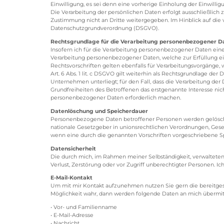
Einwilligung, es sei denn eine vorherige Einholung der Einwilli
Die Verarbeitung der persönlichen Daten erfolgt ausschließlich
Zustimmung nicht an Dritte weitergegeben. Im Hinblick auf die ve
Datenschutzgrundverordnung (DSGVO).
Rechtsgrundlage für die Verarbeitung personenbezogener D
Insofern ich für die Verarbeitung personenbezogener Daten eine 
Verarbeitung personenbezogener Daten, welche zur Erfüllung eines 
Rechtsvorschriften gelten ebenfalls für Verarbeitungsvorgänge,
Art. 6 Abs. 1 lit. c DSGVO gilt weiterhin als Rechtsgrundlage de
Unternehmen unterliegt; für den Fall, dass die Verarbeitung der
Grundfreiheiten des Betroffenen das erstgenannte Interesse nich
personenbezogener Daten erforderlich machen.
Datenlöschung und Speicherdauer
Personenbezogene Daten betroffener Personen werden gelöscht o
nationale Gesetzgeber in unionsrechtlichen Verordnungen, Geset
wenn eine durch die genannten Vorschriften vorgeschriebene Spei
Datensicherheit
Die durch mich, im Rahmen meiner Selbständigkeit, verwalteten
Verlust, Zerstörung oder vor Zugriff unberechtigter Personen.
E-Mail-Kontakt
Um mit mir Kontakt aufzunehmen nutzen Sie gern die bereitges
Möglichkeit wahr, dann werden folgende Daten an mich übermitt
• Vor- und Familienname
• E-Mail-Adresse
• Nachricht