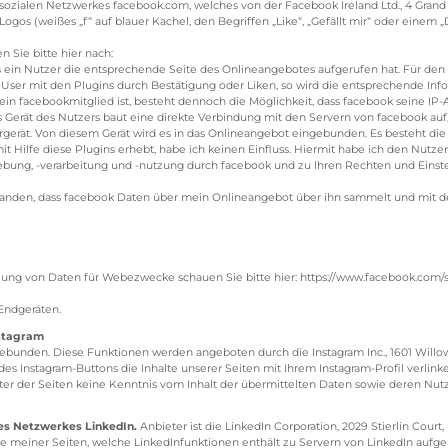
sozialen Netzwerkes facebook.com, welches von der Facebook Ireland Ltd., 4 Grand C
Logos (weißes „f“ auf blauer Kachel, den Begriffen „Like“, „Gefällt mir“ oder ein
 Sie bitte hier nach:
ein Nutzer die entsprechende Seite des Onlineangebotes aufgerufen hat. Für den Fa
er mit den Plugins durch Bestätigung oder Liken, so wird die entsprechende Inf
kein facebookmitglied ist, besteht dennoch die Möglichkeit, dass facebook seine IP-
 Gerät des Nutzers baut eine direkte Verbindung mit den Servern von facebook auf,
rgerät. Von diesem Gerät wird es in das Onlineangebot eingebunden. Es besteht die
 Hilfe diese Plugins erhebt, habe ich keinen Einfluss. Hiermit habe ich den Nutze
bung, -verarbeitung und -nutzung durch facebook und zu Ihren Rechten und Einste
rstanden, dass facebook Daten über mein Onlineangebot über ihn sammelt und mit 
ung von Daten für Webezwecke schauen Sie bitte hier: https://www.facebook.com/s
Endgeräten.
nstagram
ebunden. Diese Funktionen werden angeboten durch die Instagram Inc., 1601 Willo
es Instagram-Buttons die Inhalte unserer Seiten mit Ihrem Instagram-Profil verlin
ieter der Seiten keine Kenntnis vom Inhalt der übermittelten Daten sowie deren Nut
des Netzwerkes LinkedIn.
Anbieter ist die LinkedIn Corporation, 2029 Stierlin Cour
e meiner Seiten, welche LinkedInfunktionen enthält zu Servern von LinkedIn aufgeba