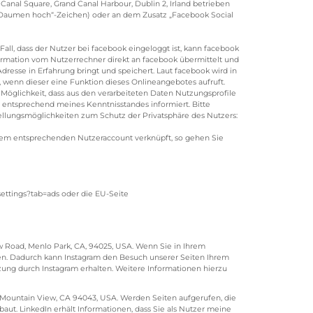
anal Square, Grand Canal Harbour, Dublin 2, Irland betrieben
em „Daumen hoch“-Zeichen) oder an dem Zusatz „Facebook Social
ll, dass der Nutzer bei facebook eingeloggt ist, kann facebook
ormation vom Nutzerrechner direkt an facebook übermittelt und
Adresse in Erfahrung bringt und speichert. Laut facebook wird in
 wenn dieser eine Funktion dieses Onlineangebotes aufruft.
 Möglichkeit, dass aus den verarbeiteten Daten Nutzungsprofile
r entsprechend meines Kenntnisstandes informiert. Bitte
llungsmöglichkeiten zum Schutz der Privatsphäre des Nutzers:
dem entsprechenden Nutzeraccount verknüpft, so gehen Sie
ettings?tab=ads oder die EU-Seite
w Road, Menlo Park, CA, 94025, USA. Wenn Sie in Ihrem
ken. Dadurch kann Instagram den Besuch unserer Seiten Ihrem
zung durch Instagram erhalten. Weitere Informationen hierzu
t, Mountain View, CA 94043, USA. Werden Seiten aufgerufen, die
ut. LinkedIn erhält Informationen, dass Sie als Nutzer meine