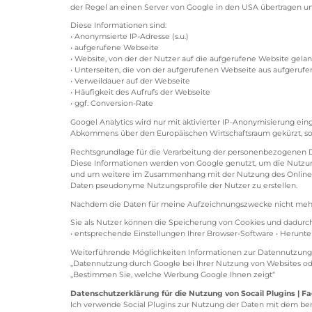
der Regel an einen Server von Google in den USA übertragen un
Diese Informationen sind:
• Anonymsierte IP-Adresse (s.u.)
• aufgerufene Webseite
• Website, von der der Nutzer auf die aufgerufene Website gelang
• Unterseiten, die von der aufgerufenen Webseite aus aufgeruf
• Verweildauer auf der Webseite
• Häufigkeit des Aufrufs der Webseite
• ggf. Conversion-Rate
Googel Analytics wird nur mit aktivierter IP-Anonymisierung ein
Abkommens über den Europäischen Wirtschaftsraum gekürzt, so 
Rechtsgrundlage für die Verarbeitung der personenbezogenen Date
Diese Informationen werden von Google genutzt, um die Nutzu
und um weitere im Zusammenhang mit der Nutzung des Onlineang
Daten pseudonyme Nutzungsprofile der Nutzer zu erstellen.
Nachdem die Daten für meine Aufzeichnungszwecke nicht mehr b
Sie als Nutzer können die Speicherung von Cookies und dadurch
• entsprechende Einstellungen Ihrer Browser-Software • Herunter
Weiterführende Möglichkeiten Informationen zur Datennutzung 
„Datennutzung durch Google bei Ihrer Nutzung von Websites o
„Bestimmen Sie, welche Werbung Google Ihnen zeigt“
Datenschutzerklärung für die Nutzung von Socail Plugins | F
Ich verwende Social Plugins zur Nutzung der Daten mit dem ber