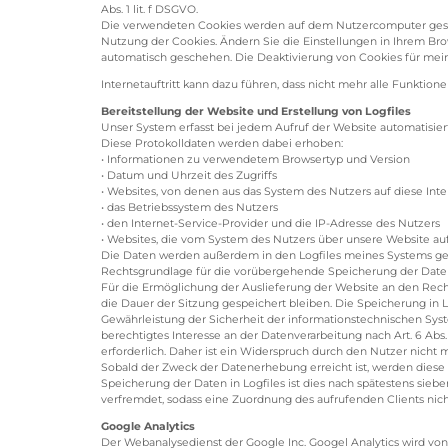
Abs. 1 lit. f DSGVO.
Die verwendeten Cookies werden auf dem Nutzercomputer gespeic
Nutzung der Cookies. Ändern Sie die Einstellungen in Ihrem Bro
automatisch geschehen. Die Deaktivierung von Cookies für mei
Internetauftritt kann dazu führen, dass nicht mehr alle Funktio
Bereitstellung der Website und Erstellung von Logfiles
Unser System erfasst bei jedem Aufruf der Website automatisi
Diese Protokolldaten werden dabei erhoben:
• Informationen zu verwendetem Browsertyp und Version
• Datum und Uhrzeit des Zugriffs
• Websites, von denen aus das System des Nutzers auf diese Inte
• das Betriebssystem des Nutzers
• den Internet-Service-Provider und die IP-Adresse des Nutzers
• Websites, die vom System des Nutzers über unsere Website a
Die Daten werden außerdem in den Logfiles meines Systems ge
Rechtsgrundlage für die vorübergehende Speicherung der Daten und
Für die Ermöglichung der Auslieferung der Website an den Rechn
die Dauer der Sitzung gespeichert bleiben. Die Speicherung in L
Gewährleistung der Sicherheit der informationstechnischen Sy
berechtigtes Interesse an der Datenverarbeitung nach Art. 6 Abs
erforderlich. Daher ist ein Widerspruch durch den Nutzer nicht m
Sobald der Zweck der Datenerhebung erreicht ist, werden diese ge
Speicherung der Daten in Logfiles ist dies nach spätestens sieb
verfremdet, sodass eine Zuordnung des aufrufenden Clients nich
Google Analytics
Der Webanalysedienst der Google Inc. Googel Analytics wird vo