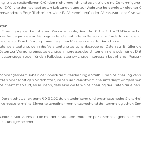
gung ist aus tatsächlichen Gründen nicht möglich und es existiert eine Genehmigung
 zur Erfüllung der nachgefragten Leistungen und zur Wahrung berechtigter eigener 
rwendeten Begrifflichkeiten, wie z.B. „Verarbeitung“ oder „Verantwortlicher“ verwei
aten
Einwilligung der betroffenen Person einhole, dient Art. 6 Abs. 1 lit. a EU-Datens
Vertrages, dessen Vertragspartei die betroffene Person ist, erforderlich ist, dient 
 welche zur Durchführung vorvertraglicher Maßnahmen erforderlich sind.
r Datenverarbeitung, wenn die Verarbeitung personenbezogener Daten zur Erfüllung ei
 Daten zur Wahrung eines berechtigen Interesses des Unternehmens oder eines Dritt
t überwiegen oder für den Fall, dass lebenswichtige Interessen betroffener Person
der gesperrt, sobald der Zweck der Speicherung entfällt. Eine Speicherung kann d
zen oder sonstigen Vorschriften, denen der Verantwortliche unterliegt, vorgesehe
cherfrist abläuft, es sei denn, dass eine weitere Speicherung der Daten für einen 
 Daten schütze ich gem. § 9 BDSG durch technische und organisatorische Sicherhei
 Ich verbessere meine Sicherheitsmaßnahmen entsprechend der technologischen Entw
tellte E-Mail-Adresse. Die mit der E-Mail übermittelten personenbezogenen Date
elt und gespeichert: