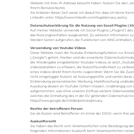
Website mit Ihrer IP-Adresse besucht haben. Nutzen Sie den „r
Ihrem Benutzerkonto.
Als Anbieter dieser Seit weise ich darauf hin, dass ich keine K
LinkedIn unter: https://www.linkedin.com/legal/privacy-policy
Datenschutzerklärung für die Nutzung von Socail Plugins | Xi
Auf meiner Website verwende ich Social Plugins („Plugins“) de
das Nutzungsverhalten ausgewertet. Zu weiteren Information zu
Werden Seiten aufgerufen, die Funktionen von XING enthalten,
Verwendung von Youtube-Videos
Diese Website nutzt die Youtube-Einbettungsfunktion zur Anze
(„Google“) gehört. Hierbei wird der erweiterte Datenschutzmod
die Wiedergabe eingebetteter Youtube-Videos, so setzt „Youtub
Videostatistiken zu erfassen, die Nutzerfreundlichkeit zu verbe
eines Videos direkt Ihrem Konto zugeordnet. Wenn Sie die Zuordn
nicht eingeloggte Nutzer) als Nutzungsprofile und wertet diese 
Einblendung personalisierter Werbung, Marktforschung und/oder 
Ausübung dessen an YouTube richten müssen. Unabhängig von e
aufgenommen, was ohne unseren Einfluss weitere Datenverarbeit
welches die Einhaltung des in der EU geltenden Datenschutznive
https://www.google.de/intl/de/policies/privacy
Rechte der betroffenen Person
Sie als Nutzer sind Betroffener im Sinne der DSGV, wenn Ihre
Auskunftsrecht
Sie haben das Recht vom Verantwortlichen eine Bestätigung darü
folgenden Informationen Auskunft beim Verantwortlichen verla