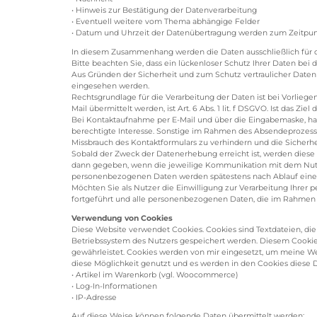
• Hinweis zur Bestätigung der Datenverarbeitung
• Eventuell weitere vom Thema abhängige Felder
• Datum und Uhrzeit der Datenübertragung werden zum Zeitpun
In diesem Zusammenhang werden die Daten ausschließlich für di
Bitte beachten Sie, dass ein lückenloser Schutz Ihrer Daten bei d
Aus Gründen der Sicherheit und zum Schutz vertraulicher Daten b
eingesehen werden.
Rechtsgrundlage für die Verarbeitung der Daten ist bei Vorliege
Mail übermittelt werden, ist Art. 6 Abs. 1 lit. f DSGVO. Ist das Zie
Bei Kontaktaufnahme per E-Mail und über die Eingabemaske, hat 
berechtigte Interesse. Sonstige im Rahmen des Absendeprozes
Missbrauch des Kontaktformulars zu verhindern und die Sicherh
Sobald der Zweck der Datenerhebung erreicht ist, werden diese
dann gegeben, wenn die jeweilige Kommunikation mit dem Nut
personenbezogenen Daten werden spätestens nach Ablauf einer si
Möchten Sie als Nutzer die Einwilligung zur Verarbeitung Ihrer 
fortgeführt und alle personenbezogenen Daten, die im Rahmen d
Verwendung von Cookies
Diese Website verwendet Cookies. Cookies sind Textdateien, d
Betriebssystem des Nutzers gespeichert werden. Diesem Cookie
gewährleistet. Cookies werden von mir eingesetzt, um meine Webs
diese Möglichkeit genutzt und es werden in den Cookies diese D
• Artikel im Warenkorb (vgl. Woocommerce)
• Log-In-Informationen
• IP-Adresse
Auf diese Weise können folgende Daten übermittelt werden: