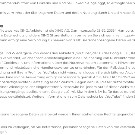
ecommend-button“ von LinkedIn und sind bei LinkedIn eingeloggt, so ermöglichen 
enntnis vom Inhalt der übertragenen Daten und deren Nutzung durch LinkedIn habe. B
ng
s Netzwerkes XING. Anbieter ist die XING AG, Dammtorstraße 29-32, 20354 Hamburg
m Datenschutz und dem XING Share-Button informieren Sie sich gern hier: https:/
 dann erfolgt eine Verbindung zu Servern von XING. Personenbezogene Daten werde
ige und Wiedergabe von Videos des Anbieters „Youtube“, der zu der Google LLC., 
us verwendet, welcher nach Anbieterangaben eine Speicherung von Nutzerinformatio
e“ Cookies ein, um Informationen über das Nutzerverhalten zu sammeln. Hinweisen
ssern und missbräuchliche Handlungsweisen zu unterbinden. Für den Fall, dass Sie b
ung mit Ihrem Profil bei YouTube nicht wünschen, loggen Sie sich bitte vor Aktivie
aus. Eine solche Auswertung erfolgt insbesondere gemäß Art. 6 Abs. 1 lit.f DSGVO a
bedarfsgerechten Gestaltung seiner Website. Gegen den Bau dieser Nutzerprofile s
iner Wiedergabe der eingebetteten Videos wird bei jedem Aufruf dieser Website
ungsvorgänge auslösen kann. Google LLC mit Sitz in den USA ist für das us-europä
aus gewährleistet. Weitere Informationen zum Datenschutz bei „YouTube“ finden Si
 personenbezogene Daten verarbeitet werden. Ihnen stehen diese Rechte gegenüber
ber zu verlangen, ob Sie betreffende, personenbezogene Daten von mir verarbeitet 
ngen: