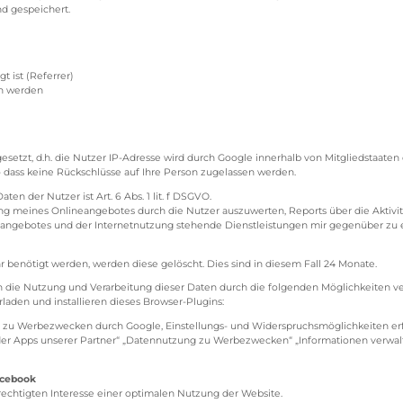
d gespeichert.
t ist (Referrer)
en werden
gesetzt, d.h. die Nutzer IP-Adresse wird durch Google innerhalb von Mitgliedstaate
dass keine Rückschlüsse auf Ihre Person zugelassen werden.
n der Nutzer ist Art. 6 Abs. 1 lit. f DSGVO.
ng meines Onlineangebotes durch die Nutzer auszuwerten, Reports über die Akti
ebotes und der Internetnutzung stehende Dienstleistungen mir gegenüber zu erbr
enötigt werden, werden diese gelöscht. Dies sind in diesem Fall 24 Monate.
 die Nutzung und Verarbeitung dieser Daten durch die folgenden Möglichkeiten ve
laden und installieren dieses Browser-Plugins:
zu Werbezwecken durch Google, Einstellungs- und Widerspruchsmöglichkeiten erf
der Apps unserer Partner“ „Datennutzung zu Werbezwecken“ „Informationen verwa
acebook
echtigten Interesse einer optimalen Nutzung der Website.