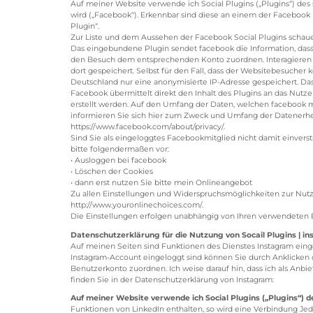
Auf meiner Website verwende ich Social Plugins („Plugins“) des 
wird („Facebook“). Erkennbar sind diese an einem der Facebook 
Plugin“.
Zur Liste und dem Aussehen der Facebook Social Plugins schauen
Das eingebundene Plugin sendet facebook die Information, dass 
den Besuch dem entsprechenden Konto zuordnen. Interagieren Us
dort gespeichert. Selbst für den Fall, dass der Websitebesucher 
Deutschland nur eine anonymisierte IP-Adresse gespeichert. Das
Facebook übermittelt direkt den Inhalt des Plugins an das Nutze
erstellt werden. Auf den Umfang der Daten, welchen facebook mit
informieren Sie sich hier zum Zweck und Umfang der Datenerhe
https://www.facebook.com/about/privacy/.
Sind Sie als eingeloggtes Facebookmitglied nicht damit einve
bitte folgendermaßen vor:
• Ausloggen bei facebook
• Löschen der Cookies
• dann erst nutzen Sie bitte mein Onlineangebot
Zu allen Einstellungen und Widerspruchsmöglichkeiten zur Nutz
http://www.youronlinechoices.com/.
Die Einstellungen erfolgen unabhängig von Ihren verwendeten 
Datenschutzerklärung für die Nutzung von Socail Plugins | i
Auf meinen Seiten sind Funktionen des Dienstes Instagram eing
Instagram-Account eingeloggt sind können Sie durch Anklicken d
Benutzerkonto zuordnen. Ich weise darauf hin, dass ich als Anb
finden Sie in der Datenschutzerklärung von Instagram:
Auf meiner Website verwende ich Social Plugins („Plugins“) 
Funktionen von LinkedIn enthalten, so wird eine Verbindung Jed