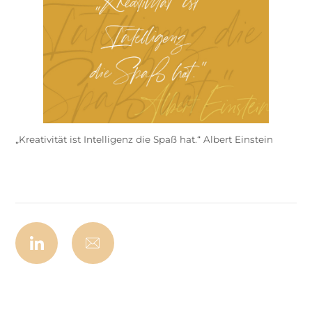
„Kreativität ist Intelligenz die Spaß hat.“ Albert Einstein